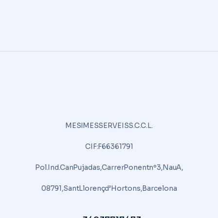
MES I MES SERVEIS S.C.C.L.
CIF: F66361791
Pol. Ind. Can Pujadas, Carrer Ponent nº3, Nau A,
08791, Sant Llorenç d’Hortons, Barcelona