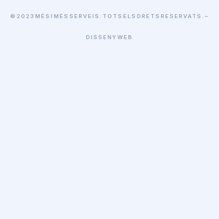
© 2023 MÉS I MÉS SERVEIS. TOTS ELS DRETS RESERVATS. –
DISSENY WEB