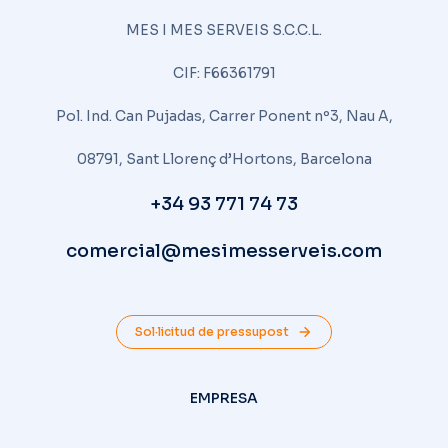
MES I MES SERVEIS S.C.C.L.
CIF: F66361791
Pol. Ind. Can Pujadas, Carrer Ponent nº3, Nau A,
08791, Sant Llorenç d’Hortons, Barcelona
+34 93 771 74 73
comercial@mesimesserveis.com
Sol·licitud de pressupost
EMPRESA